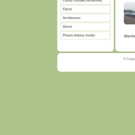
Cartes Postales Anciennes
Fleurs
Architecture
Divers
Photos Artistes Invités
Marin
© Copyr