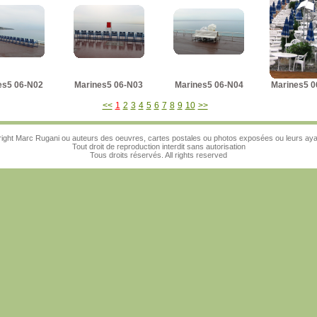
es5 06-N02
Marines5 06-N03
Marines5 06-N04
Marines5 0
<<
1
2
3
4
5
6
7
8
9
10
>>
ight Marc Rugani ou auteurs des oeuvres, cartes postales ou photos exposées ou leurs ayan
Tout droit de reproduction interdit sans autorisation
Tous droits réservés. All rights reserved