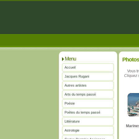
Menu
Photo
Accueil
Vous t
Cliquez s
Jacques Rugani
Autres artistes
Arts du temps passé
Poésie
Poètes du temps passé
Littérature
Marine
Astrologie