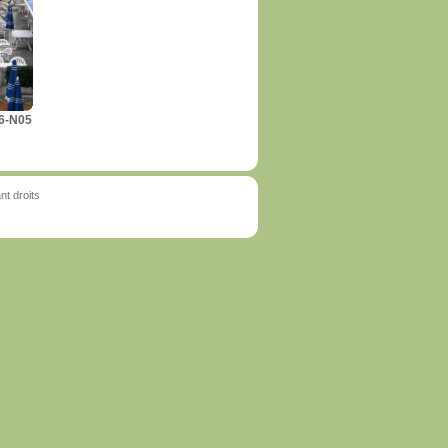
6-N05
t droits