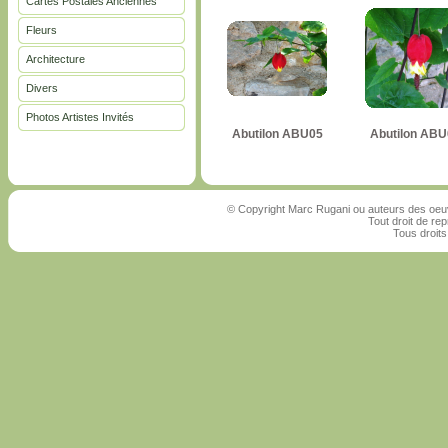
Cartes Postales Anciennes
Fleurs
Architecture
Divers
Photos Artistes Invités
Abutilon ABU05
Abutilon ABU
© Copyright Marc Rugani ou auteurs des oeuv
Tout droit de rep
Tous droits